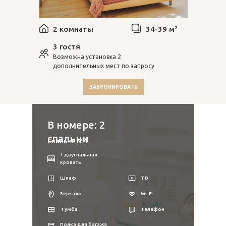
2 комнаты
34-39 м²
3 гостя
Возможна установка 2
дополнительных мест по запросу
ЗАБРОНИРОВАТЬ
В номере: 2
спальни
Спальня №1
1 двуспальная
кровать
Шкаф
ТВ
Зеркало
Wi-FI
Тумба
Телефон
Полка для багажа