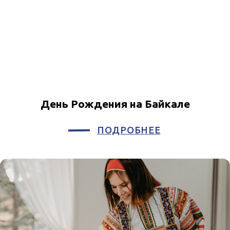
Управление отелем
КОНТАКТЫ
осуществляет
+7 925 135 2705
+7 9835 312 313
booking_br@putnik.group
Республика Бурятия,
с. Гремячинск, ул. Лесная, 36
МЫ В СОЦСЕТЯХ
Информация на сайте не является
публичной офертой