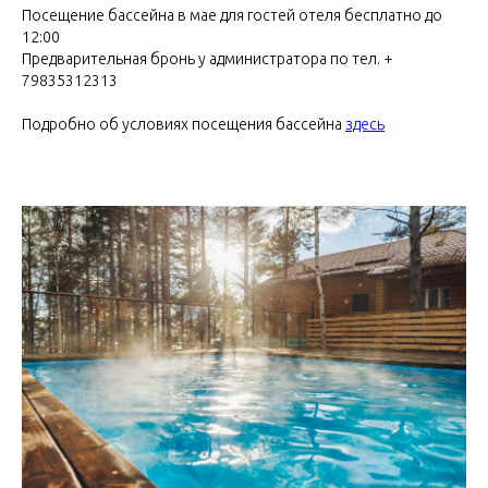
Посещение бассейна в мае для гостей отеля бесплатно до
12:00
Банный комплекс и
Предварительная бронь у администратора по тел. +
79835312313
SPA-услуги
Настоящая русская парная, услуги
Подробно об условиях посещения бассейна
здесь
массажиста и пармастера помогут вам
полностью расслабиться после практик.
ПОДРОБНЕЕ
Гриль-домик и
мангальные зоны
ПОДРОБНЕЕ