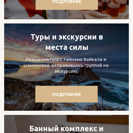
Управление отелем
КОНТАКТЫ
осуществляет
+7 9835 312 313
Отдел бронирования
booking_br@putnik.group
Республика Бурятия,
с. Гремячинск, ул. Лесная, 36
МЫ В СОЦСЕТЯХ