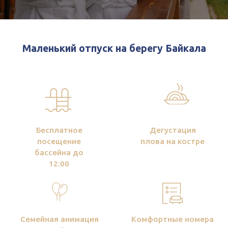
Бесплатное
Дегустация
посещение
плова на костре
бассейна до
12:00
Семейная анимация
Комфортные номера
каждый день
и коттедж для
компании
Беспланые
Вечерние
мангальные
развлекательные
зоны
программы