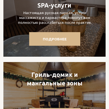
Информация на сайте не является
публичной офертой
ГЛАВНАЯ
НОМЕРА
2-х местный стандарт в
Об отеле
сибирском домике
Акции
2-х местный
Чем заняться?
стандарт с балконом
2-х местный стандарт
Что посмотреть?
улучшенный
Наш ресторан
2‑х комнатный стандарт с
балконом
Мероприятия
2‑х комнатный семейный
Контакты
стандарт с балконом
2-х комнатный стандарт
2-х комнатные апартаменты
2-х уровневый люкс
Коттедж "Президент"